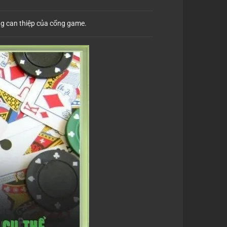
ng can thiệp của cổng game.