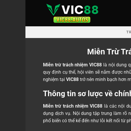
Bỏ
qua
nội
dung
T
Miễn Trừ T
Miễn trừ trách nhiệm VIC88
là nội dung 
quy định cụ thể, hội viên sẽ nắm được nhữ
nghiệm tại
VIC88
trở nên minh bạch hơn m
Thông tin sơ lược về chí
Miễn trừ trách nhiệm VIC88
là các nội d
dụng dịch vụ. Nội dung tập trung làm rõ 
phổ biến có thể kể đến như lỗi kết nối từ 