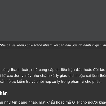
Nhà cái sẽ không chịu trách nhiệm với các hậu quả do hành vi gian lậ
 cổng thanh toán, nhà cung cấp dữ liệu trận đấu hoặc đối tác 
i từ các đơn vị này như chậm xử lý giao dịch hoặc sai lệch th
 vẫn hỗ trợ kiểm tra và phối hợp xử lý trong phạm vi cho phép.
 nhân
khoản như tên đăng nhập, mật khẩu hoặc mã OTP cho người khác, 