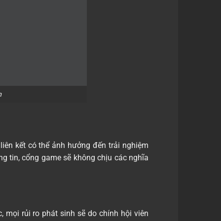
n
liên kết có thể ảnh hưởng đến trải nghiệm
ông tin, cổng game sẽ không chịu các nghĩa
mọi rủi ro phát sinh sẽ do chính hội viên