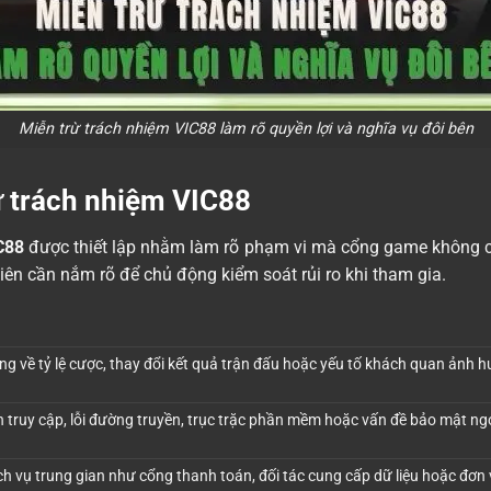
Miễn trừ trách nhiệm VIC88 làm rõ quyền lợi và nghĩa vụ đôi bên
ừ trách nhiệm VIC88
IC88
được thiết lập nhằm làm rõ phạm vi mà cổng game không có
iên cần nắm rõ để chủ động kiểm soát rủi ro khi tham gia.
g về tỷ lệ cược, thay đổi kết quả trận đấu hoặc yếu tố khách quan ảnh h
n truy cập, lỗi đường truyền, trục trặc phần mềm hoặc vấn đề bảo mật ng
ch vụ trung gian như cổng thanh toán, đối tác cung cấp dữ liệu hoặc đơn 