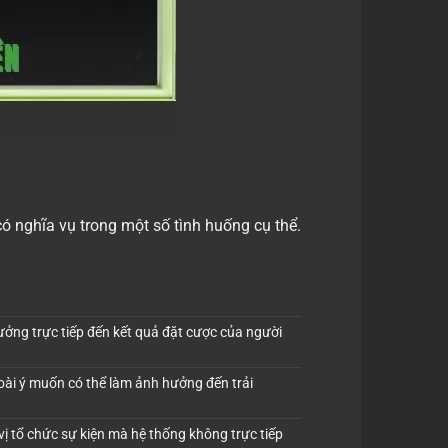
 nghĩa vụ trong một số tình huống cụ thể.
ưởng trực tiếp đến kết quả đặt cược của người
oài ý muốn có thể làm ảnh hưởng đến trải
vị tổ chức sự kiện mà hệ thống không trực tiếp